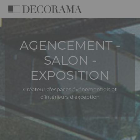
Aller
Panneau de gestion des cookies
au
contenu
Navigation
principal
principale
AGENCEMENT -
SALON -
EXPOSITION
Créateur d’espaces événementiels et
d’intérieurs d’exception