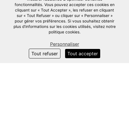
Nos réalisations
fonctionnalités. Vous pouvez accepter ces cookies en
cliquant sur « Tout Accepter », les refuser en cliquant
sur « Tout Refuser » ou cliquer sur « Personnaliser »
pour gérer vos préférences. Si vous souhaitez obtenir
plus d’informations sur les cookies utilisés, visitez notre
politique cookies.
Personnaliser
Tout refuser
Tout accepter
Pavillons et Stands
STAND BIZZOTTO
Lors de l’édition de novembre 2024, Décorama a conçu
et réalisé un stand sur mesure pour Bizzotto, e ...
EN SAVOIR PLUS