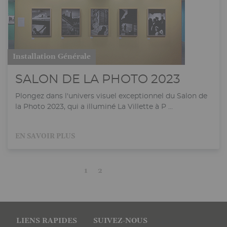
Installation Générale
SALON DE LA PHOTO 2023
Plongez dans l'univers visuel exceptionnel du Salon de
la Photo 2023, qui a illuminé La Villette à P ...
EN SAVOIR PLUS
Current
Page
Next
Last
1
2
page
page
page
Pied
LIENS RAPIDES
SUIVEZ-NOUS
Gestion des cookies