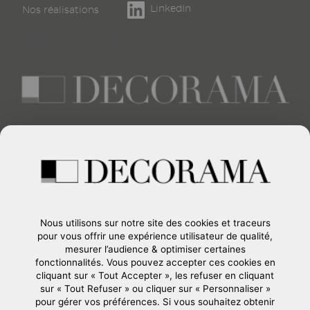
de
LinkedIn
Nos réalisations
page
Éthique & conformité
Éthique & conformité
Créateur d’espaces événementiels et d’intérieurs
d’exception
CONTACTEZ-NOUS
Formulaire de contact
+33 (0)1 45 15 24 00
Nous utilisons sur notre site des cookies et traceurs
37, Route de Longjumeau
pour vous offrir une expérience utilisateur de qualité,
91380
-
CHILLY-MAZARIN
mesurer l’audience & optimiser certaines
France
fonctionnalités. Vous pouvez accepter ces cookies en
cliquant sur « Tout Accepter », les refuser en cliquant
sur « Tout Refuser » ou cliquer sur « Personnaliser »
pour gérer vos préférences. Si vous souhaitez obtenir
Société du groupe GL events