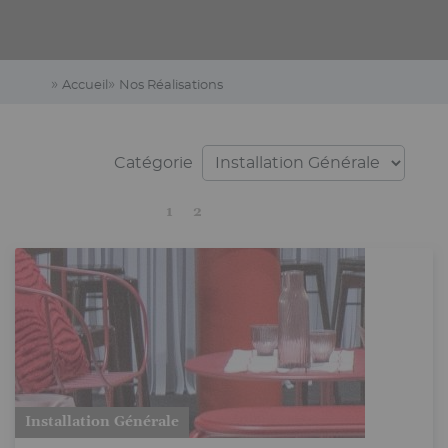
Accueil
Nos Réalisations
Catégorie
Current
Page
Next
Last
1
2
page
page
page
Installation Générale