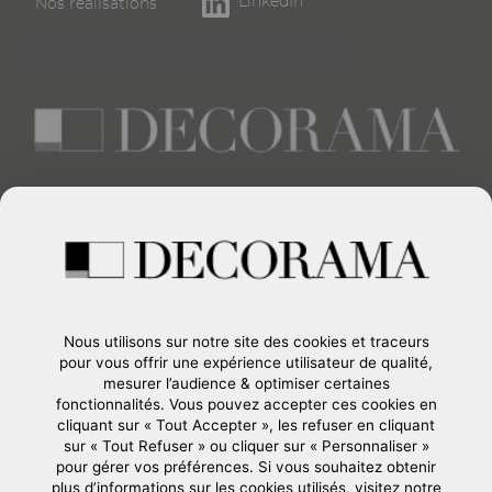
LinkedIn
Nos réalisations
page
Éthique & conformité
Éthique & conformité
Créateur d’espaces événementiels et d’intérieurs
d’exception
CONTACTEZ-NOUS
Formulaire de contact
+33 (0)1 45 15 24 00
Nous utilisons sur notre site des cookies et traceurs
37, Route de Longjumeau
pour vous offrir une expérience utilisateur de qualité,
91380
-
CHILLY-MAZARIN
mesurer l’audience & optimiser certaines
France
fonctionnalités. Vous pouvez accepter ces cookies en
cliquant sur « Tout Accepter », les refuser en cliquant
sur « Tout Refuser » ou cliquer sur « Personnaliser »
pour gérer vos préférences. Si vous souhaitez obtenir
Société du groupe GL events
plus d’informations sur les cookies utilisés, visitez notre