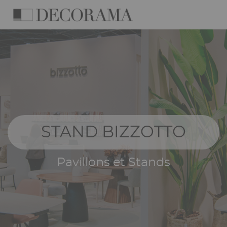
Aller
Panneau de gestion des cookies
au
contenu
Navigation
principal
principale
STAND BIZZOTTO
Pavillons et Stands