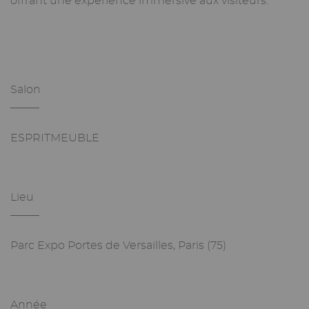
offrant une expérience immersive aux visiteurs.
Salon
_______
ESPRITMEUBLE
Lieu
_______
Parc Expo Portes de Versailles, Paris (75)
Année