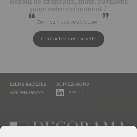
Besoin de drapeaux, mâts, pavillons
pour votre événement ?
❝
❞
Confiez-nous votre besoin
Contactez nos experts
Pied
LIENS RAPIDES
SUIVEZ-NOUS
Gestion des cookies
de
LinkedIn
Nos réalisations
page
Éthique & conformité
Éthique & conformité