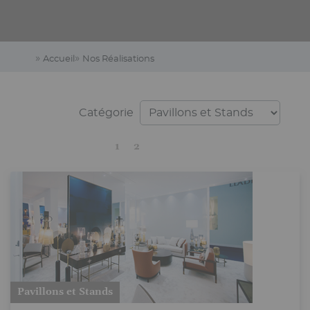
Accueil
Nos Réalisations
Catégorie
Current
Page
Next
Last
1
2
page
page
page
Pavillons et Stands