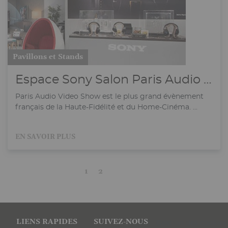
Pavillons et Stands
Espace Sony Salon Paris Audio Video Show
Paris Audio Video Show est le plus grand évènement
français de la Haute-Fidélité et du Home-Cinéma. ...
EN SAVOIR PLUS
Current
Page
Next
Last
1
2
page
page
page
Pied
LIENS RAPIDES
SUIVEZ-NOUS
Gestion des cookies