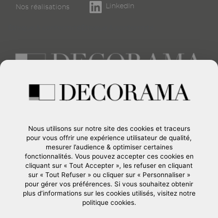
de
LinkedIn
Nos réalisations
page
Éthique & conformité
Éthique & conformité
Créateur d’espaces événementiels et d’intérieurs
d’exception
CONTACTEZ-NOUS
Nous utilisons sur notre site des cookies et traceurs
Formulaire de contact
pour vous offrir une expérience utilisateur de qualité,
mesurer l’audience & optimiser certaines
+33 (0)1 45 15 24 00
fonctionnalités. Vous pouvez accepter ces cookies en
37, Route de Longjumeau
cliquant sur « Tout Accepter », les refuser en cliquant
91380
-
CHILLY-MAZARIN
sur « Tout Refuser » ou cliquer sur « Personnaliser »
France
pour gérer vos préférences. Si vous souhaitez obtenir
plus d’informations sur les cookies utilisés, visitez notre
politique cookies.
Société du groupe GL events