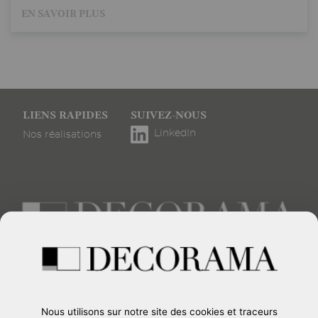
EN SAVOIR PLUS
Pied
LIENS RAPIDES
SUIVEZ-NOUS
Gestion des cookies
de
LinkedIn
Nos réalisations
page
Éthique & conformité
Éthique & conformité
Créateur d’espaces événementiels et d’intérieurs
d’exception
CONTACTEZ-NOUS
Nous utilisons sur notre site des cookies et traceurs