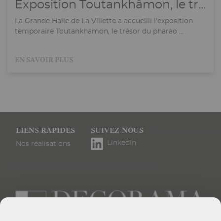
Exposition Toutankhâmon, le trésor du pharaon
La Grande Halle de La Villette a accueilli l’exposition
temporaire Toutankhamon, le trésor du pharao ...
EN SAVOIR PLUS
Pied
LIENS RAPIDES
SUIVEZ-NOUS
Gestion des cookies
de
LinkedIn
Nos réalisations
page
Éthique & conformité
Éthique & conformité