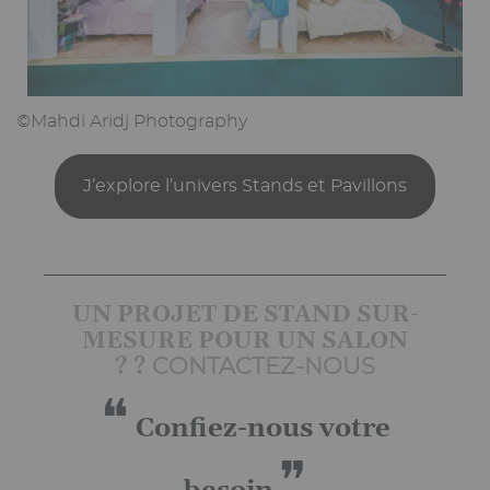
©Mahdi Aridj Photography
J’explore l’univers Stands et Pavillons
UN PROJET DE STAND SUR-
MESURE POUR UN SALON
? ?
CONTACTEZ-NOUS
❝
Confiez-nous votre
❞