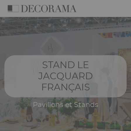
Skip
Cookies management panel
to
main
Navigation
content
principale
STAND LE
JACQUARD
FRANÇAIS
Pavillons et Stands