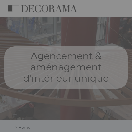
Skip
Cookies management panel
to
main
Navigation
content
principale
Agencement &
aménagement
d'intérieur unique
Home