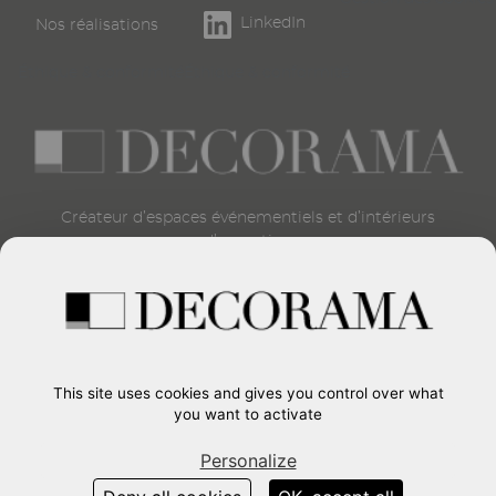
de
LinkedIn
Nos réalisations
page
Éthique & conformité
Éthique & conformité
Créateur d’espaces événementiels et d’intérieurs
d’exception
CONTACT
Formulaire de contact
+33 (0)1 45 15 24 00
37, Route de Longjumeau
91380
-
CHILLY-MAZARIN
This site uses cookies and gives you control over what
France
you want to activate
Personalize
Voir aussi