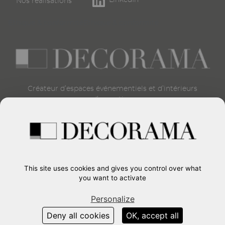
Nos réalisations
page
Éthique & conformité
Éthique & conformité
Créateur d’espaces événementiels et d’intérieurs
d’exception
CONTACT
Formulaire de contact
+33 (0)1 45 15 24 00
37, Route de Longjumeau
91380
-
CHILLY-MAZARIN
This site uses cookies and gives you control over what
France
you want to activate
Personalize
Voir aussi
Deny all cookies
OK, accept all