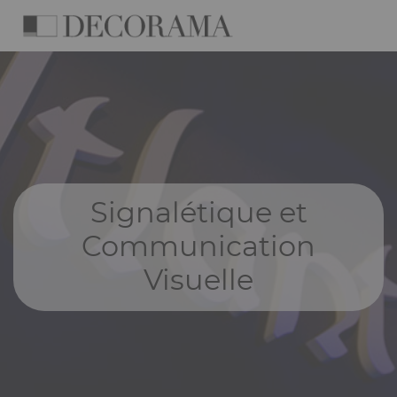
Skip
Cookies management panel
to
main
Navigation
content
principale
Signalétique et
Communication
Visuelle