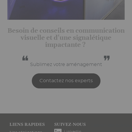
Besoin de conseils en communication
visuelle et d'une signalétique
impactante ?
❝
❞
Sublimez votre aménagement
Contactez nos experts
Pied
LIENS RAPIDES
SUIVEZ-NOUS
Gestion des cookies
de
LinkedIn